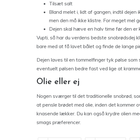
Tilsæt salt
Bland melet i, lidt af gangen, indtil deje
men den må ikke klistre. For meget mel g
Dejen skal hæve en halv time før den er k
Vupti, så har du verdens bedste snobrødsdej kla
bare med at få lavet bålet og finde de lange p
Dejen laves til en tommelfinger tyk pølse som 
eventuelt pølsen bedre fast ved lige at kramme
Olie eller ej
Nogen sværger til det traditionelle snobrød, so
at pensle brødet med olie, inden det kommer ove
knasende lækker. Du kan også krydre olien med 
smags præferencer.