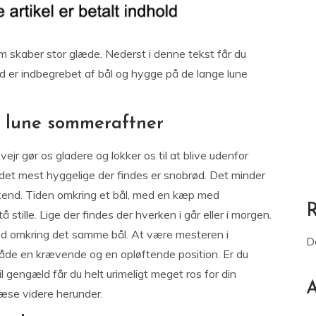
om skaber stor glæde. Nederst i denne tekst får du
 er indbegrebet af bål og hygge på de lange lune
 lune sommeraftner
gør os gladere og lokker os til at blive udenfor
 det mest hyggelige der findes er snobrød. Det minder
kend. Tiden omkring et bål, med en kæp med
stille. Lige der findes der hverken i går eller i morgen.
med omkring det samme bål. At være mesteren i
D
 både en krævende og en opløftende position. Er du
il gengæld får du helt urimeligt meget ros for din
A
læse videre herunder.