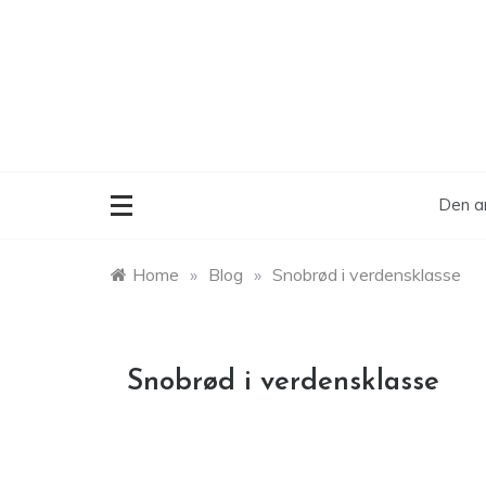
Skip
to
content
Den ar
Home
»
Blog
»
Snobrød i verdensklasse
Snobrød i verdensklasse