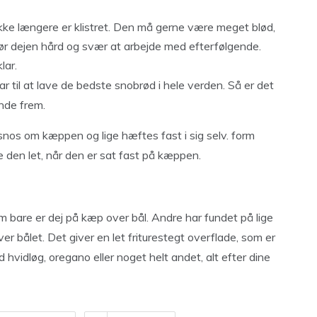
n ikke længere er klistret. Den må gerne være meget blød,
ør dejen hård og svær at arbejde med efterfølgende.
lar.
r til at lave de bedste snobrød i hele verden. Så er det
inde frem.
snos om kæppen og lige hæftes fast i sig selv. form
 den let, når den er sat fast på kæppen.
m bare er dej på kæp over bål. Andre har fundet på lige
r bålet. Det giver en let friturestegt overflade, som er
hvidløg, oregano eller noget helt andet, alt efter dine