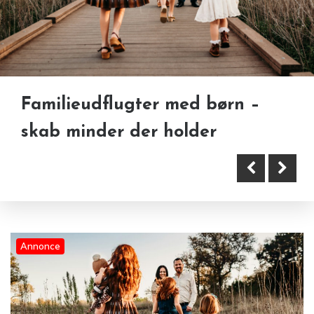
Bryllup med weekendstemning:
Familieudflugter med børn –
derfor vælger mange fest og
skab minder der holder
overnatning samlet
Annonce