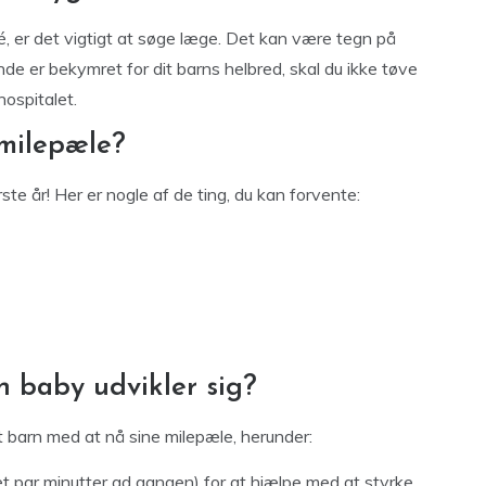
rré, er det vigtigt at søge læge. Det kan være tegn på
e er bekymret for dit barns helbred, skal du ikke tøve
hospitalet.
 milepæle?
te år! Her er nogle af de ting, du kan forvente:
 baby udvikler sig?
t barn med at nå sine milepæle, herunder:
et par minutter ad gangen) for at hjælpe med at styrke