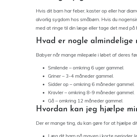
Hvis dit barn har feber, kaster op eller har dia
alvorlig sygdom hos småbørn. Hvis du nogensind
med at ringe til din læge eller tage det med på 
Hvad er nogle almindelige
Babyer når mange milepæle i løbet af deres førs
Smilende – omkring 6 uger gammel.
Griner – 3-4 måneder gammel.
Sidder op – omkring 6 måneder gammel.
Kravler – omkring 8-9 måneder gammel.
Gå – omkring 12 måneder gammel.
Hvordan kan jeg hjælpe min
Der er mange ting, du kan gøre for at hjælpe di
Læg dit barn på maven i korte perioder (