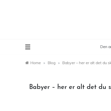
Skip
to
content
Den ar
Home
»
Blog
»
Babyer – her er alt det du 
Babyer – her er alt det du 