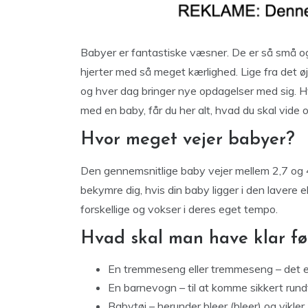
Babyer er fantastiske væsner. De er så små og s
hjerter med så meget kærlighed. Lige fra det øj
og hver dag bringer nye opdagelser med sig. Hv
med en baby, får du her alt, hvad du skal vide o
Hvor meget vejer babyer?
Den gennemsnitlige baby vejer mellem 2,7 og 4
bekymre dig, hvis din baby ligger i den lavere el
forskellige og vokser i deres eget tempo.
Hvad skal man have klar fø
En tremmeseng eller tremmeseng – det er 
En barnevogn – til at komme sikkert rundt
Babytøj – herunder bleer (bleer) og vikler.