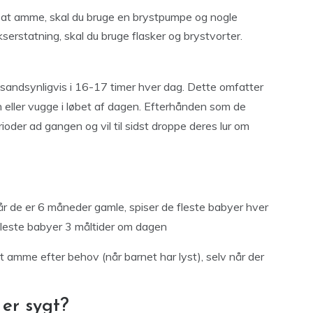
m at amme, skal du bruge en brystpumpe og nogle
erstatning, skal du bruge flasker og brystvorter.
 sandsynligvis i 16-17 timer hver dag. Dette omfatter
gn eller vugge i løbet af dagen. Efterhånden som de
ioder ad gangen og vil til sidst droppe deres lur om
år de er 6 måneder gamle, spiser de fleste babyer hver
fleste babyer 3 måltider om dagen
 amme efter behov (når barnet har lyst), selv når der
 er sygt?