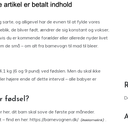
arte, og alligevel har de evnen til at fylde vores
eblik, de bliver født, ændrer de sig konstant og vokser,
is du er kommende forælder eller allerede nyder livet
m de små – om alt fra barnevogn til mad til bleer.
,1 kg (6 og 9 pund) ved fødslen. Men du skal ikke
ler højere ende af dette interval – alle babyer er
D
r fødsel?
her, dit barn skal sove de første par måneder.
A
 – find en her:
https://barnevognen.dk/
.