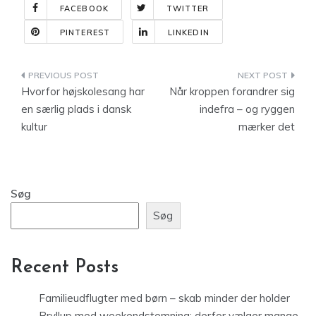
FACEBOOK
TWITTER
PINTEREST
LINKEDIN
Indlægsnavigation
Hvorfor højskolesang har
Når kroppen forandrer sig
en særlig plads i dansk
indefra – og ryggen
kultur
mærker det
Søg
Søg
Recent Posts
Familieudflugter med børn – skab minder der holder
Bryllup med weekendstemning: derfor vælger mange